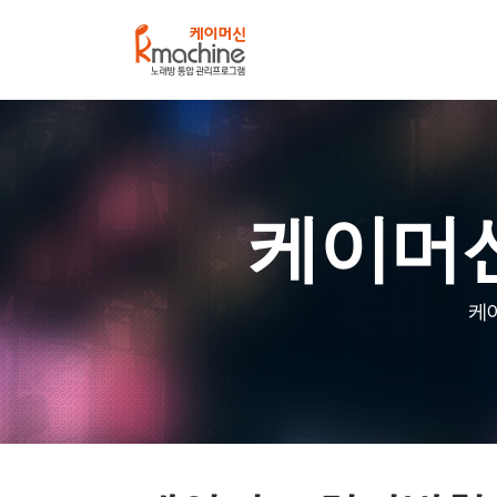
케
이
머
신
케이머신
케