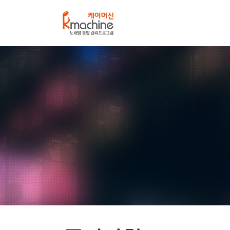
케
이
머
신